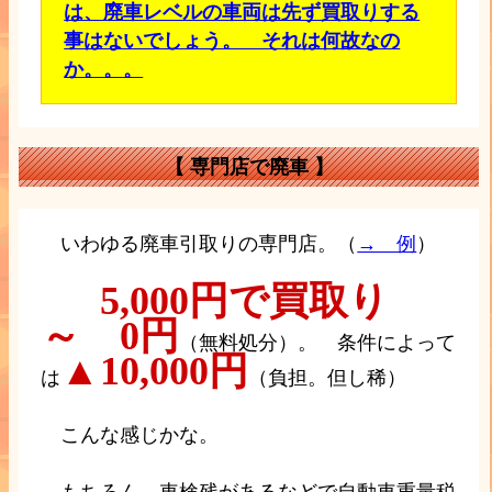
は、廃車レベルの車両は先ず買取りする
事はないでしょう。 それは何故なの
か。。。
【 専門店で廃車 】
いわゆる廃車引取りの専門店。（
→ 例
）
5,000円で買取り
～ 0円
（無料処分）。 条件によって
▲10,000円
は
（負担。但し稀）
こんな感じかな。
もちろん、車検残があるなどで自動車重量税