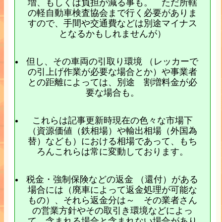
増、もしくは負担が減る事も。 ただ所轄
の軽自動車検査協会まで行く必要がありま
すので、手間や交通費などは別途マイナス
となるかもしれませんが）
但し、その車両の引取り環境 （レッカーで
の引上げ作業が必要な場合とか）や事業者
との距離によっては、別途 割増料金が必
要な場合も。
これらは記事更新時現在の色々な市場下
（資源価値（鉄相場）や輸出相場（外国為
替）なども）における相場であって、もち
ろんこれらは常に変動しております。
税金・強制保険などの返金 （還付）がある
場合には（廃車によって返金処理が可能な
もの）、それら返金分は～ その業者さん
の営業方針やその取引き環境などによっ
て、含まれる場合と含まれない場合があり