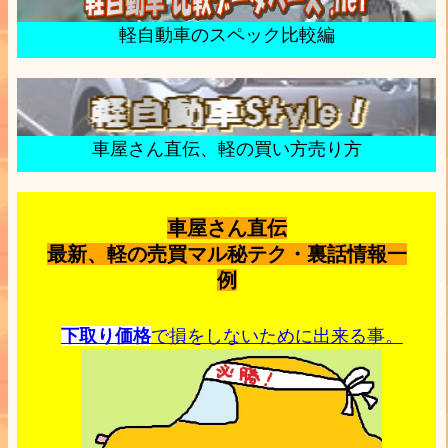
軽自動車のスペック比較編
車屋さん直伝、軽の買い方売り方
車屋さん直伝
最新、軽の売買マル秘テク・裏話情報一
例
下取り価格
で損をしないために出来る事。