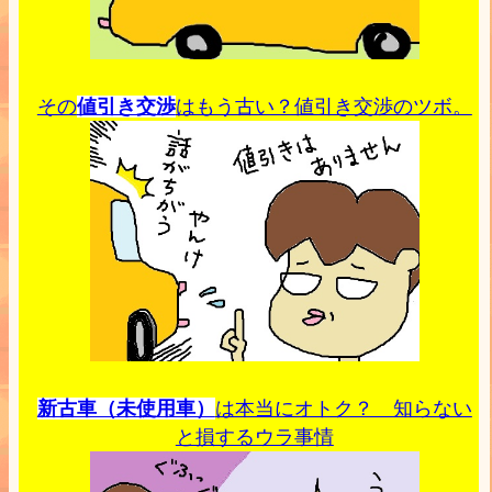
その
値引き交渉
はもう古い？値引き交渉のツボ。
新古車（未使用車）
は本当にオトク？ 知らない
と損するウラ事情