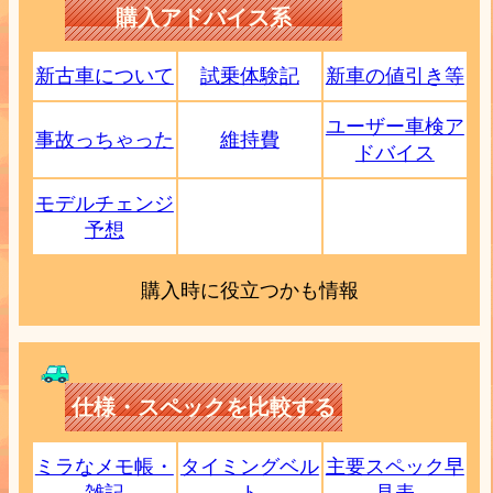
購入アドバイス系
新古車について
試乗体験記
新車の値引き等
ユーザー車検ア
事故っちゃった
維持費
ドバイス
モデルチェンジ
予想
購入時に役立つかも情報
仕様・スペックを比較する
ミラなメモ帳・
タイミングベル
主要スペック早
雑記
ト
見表