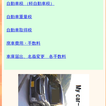
自動車税 （軽自動車税）
自動車重量税
自動車取得税
廃車費用・手数料
車庫届出、名義変更 各手数料