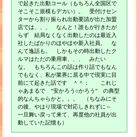
で起きた出動コール（もちろん全国区で
そこそこ規模もデカい）。 受付けセン
ターから割り振られ出動要請が出た加盟
店では、、、 なんと！誰もが行きたが
らず 結局なくなく出動したのは最近入
社したばかりのほやほや新入社員。 な
んて逸話も。 しかもその時出動したク
ルマはただの乗用車、、、 みたい
な。 もちろんこの話は作り話でもなん
でもなく、私が業界に居る中で現実に目
前にて起きた話です ＾＾； これじ
ゃあまるで ”安かろう○かろう” の典型
的なんちゃらかと。。。 （ちなみにそ
の後、やはり現場で対応しきれずに～
一旦舞い戻って来て、再度他の社員が出
動していた記憶も）