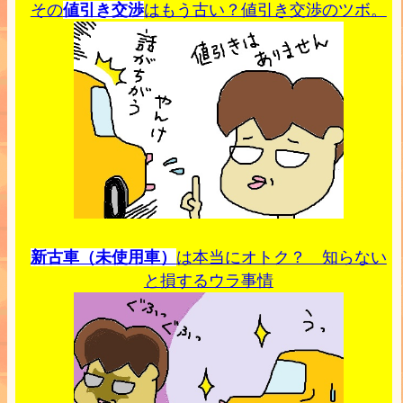
その
値引き交渉
はもう古い？値引き交渉のツボ。
新古車（未使用車）
は本当にオトク？ 知らない
と損するウラ事情